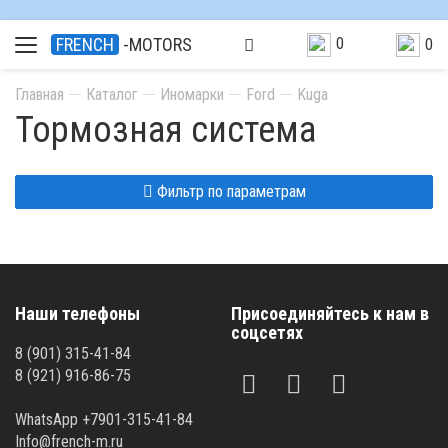
0
FRENCH
-MOTORS
0
Главная
Каталог
Иномарки
Ford
Kuga
Тормозная система
Фильтр по параметрам
Наши телефоны
Присоединяйтесь к нам в
соцсетях
8 (901) 315-41-84
8 (921) 916-86-75
WhatsApp +7901-315-41-84
Info@french-m.ru