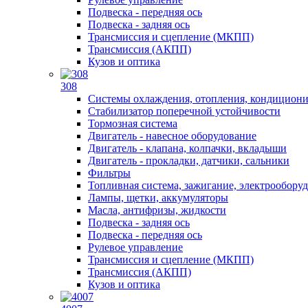
Подвеска - передняя ось
Подвеска - задняя ось
Трансмиссия и сцепление (МКПП)
Трансмиссия (АКПП)
Кузов и оптика
308
Системы охлаждения, отопления, кондицион
Стабилизатор поперечной устойчивости
Тормозная система
Двигатель - навесное оборудование
Двигатель - клапана, колпачки, вкладыши
Двигатель - прокладки, датчики, сальники
Фильтры
Топливная система, зажигание, электрообору
Лампы, щетки, аккумуляторы
Масла, антифризы, жидкости
Подвеска - задняя ось
Подвеска - передняя ось
Рулевое управление
Трансмиссия и сцепление (МКПП)
Трансмиссия (АКПП)
Кузов и оптика