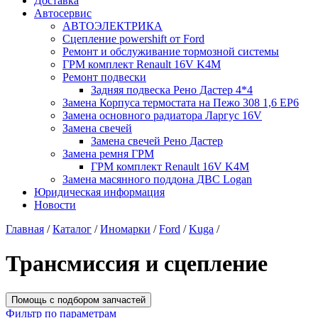
Доставка
Автосервис
АВТОЭЛЕКТРИКА
Сцепление powershift от Ford
Ремонт и обслуживание тормозной системы
ГРМ комплект Renault 16V K4M
Ремонт подвески
Задняя подвеска Рено Дастер 4*4
Замена Корпуса термостата на Пежо 308 1,6 EP6
Замена основного радиатора Ларгус 16V
Замена свечей
Замена свечей Рено Дастер
Замена ремня ГРМ
ГРМ комплект Renault 16V K4M
Замена масянного поддона ДВС Logan
Юридическая информация
Новости
Главная
/
Каталог
/
Иномарки
/
Ford
/
Kuga
/
Трансмиссия и сцепление
Помощь с подбором запчастей
Фильтр по параметрам