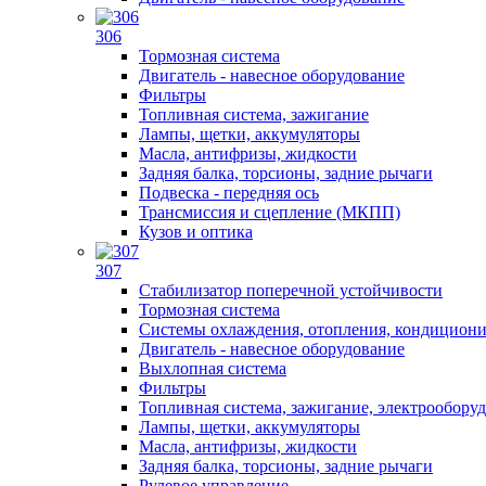
306
Тормозная система
Двигатель - навесное оборудование
Фильтры
Топливная система, зажигание
Лампы, щетки, аккумуляторы
Масла, антифризы, жидкости
Задняя балка, торсионы, задние рычаги
Подвеска - передняя ось
Трансмиссия и сцепление (МКПП)
Кузов и оптика
307
Стабилизатор поперечной устойчивости
Тормозная система
Системы охлаждения, отопления, кондицион
Двигатель - навесное оборудование
Выхлопная система
Фильтры
Топливная система, зажигание, электрообору
Лампы, щетки, аккумуляторы
Масла, антифризы, жидкости
Задняя балка, торсионы, задние рычаги
Рулевое управление