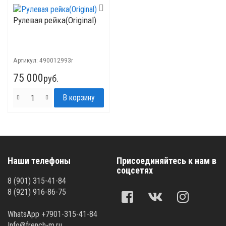
Рулевая рейка(Original)
Артикул:
490012993r
75 000
руб.
Наши телефоны
Присоединяйтесь к нам в
соцсетях
8 (901) 315-41-84
8 (921) 916-86-75
WhatsApp +7901-315-41-84
Info@french-m.ru