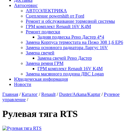
Доставка
Автосервис
АВТОЭЛЕКТРИКА
Сцепление powershift от Ford
Ремонт и обслуживание тормозной системы
ГРМ комплект Renault 16V K4M
Ремонт подвески
Задняя подвеска Рено Дастер 4*4
Замена Корпуса термостата на Пежо 308 1,6 EP6
Замена основного радиатора Ларгус 16V
Замена свечей
Замена свечей Рено Дастер
Замена ремня ГРМ
ГРМ комплект Renault 16V K4M
Замена масянного поддона ДВС Logan
Юридическая информация
Новости
Главная
/
Каталог
/
Renault
/
Duster/Arkana/Kaptur
/
Рулевое
управление
/
Рулевая тяга RTS