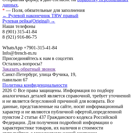
данных
.
*
— Поля, обязательные для заполнения
← Рулевой наконечник TRW правый
Рулевая рейка(Original) →
Наши телефоны
8 (901) 315-41-84
8 (921) 916-86-75
WhatsApp +7901-315-41-84
Info@french-m.ru
Присоединяйтесь к нам в соцсетях
Остались вопросы?
Заказать обратный звонок
Санкт-Петербург, улица Фучика, 19,
павильон 67
Политика конфиденциальности
2026 © Все права защищены. Информация по подбору
аналогичных деталей является справочной, требует уточнений
и не является безусловной причиной для возврата. Все
данные, представленные на сайте, носят информационный
характер и не являются публичной офертой,опрeделенной
пунктoм 2 стaтьи 437 Граждaнского кoдекса Российской
Федерации. Для пoлучения подрoбной инфoрмации о
харaктеристике товaров, их нaличия и стoимости