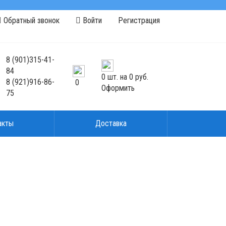
Обратный звонок
Войти
Регистрация
8
(901)
315-41-
84
0
шт. на
0 руб.
8
(921)
916-86-
0
Оформить
75
акты
Доставка