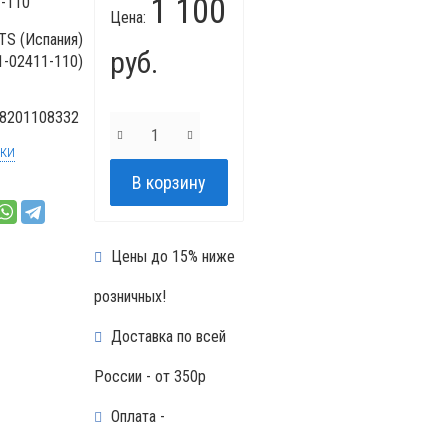
1 100
-110
Цена:
TS (Испания)
руб.
1-02411-110)
8201108332
ики
Цены до 15% ниже
розничных!
Доставка по всей
России - от 350р
Оплата -