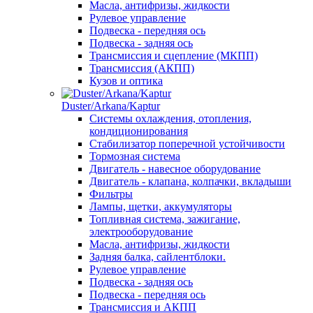
Масла, антифризы, жидкости
Рулевое управление
Подвеска - передняя ось
Подвеска - задняя ось
Трансмиссия и сцепление (МКПП)
Трансмиссия (АКПП)
Кузов и оптика
Duster/Arkana/Kaptur
Системы охлаждения, отопления,
кондиционирования
Стабилизатор поперечной устойчивости
Тормозная система
Двигатель - навесное оборудование
Двигатель - клапана, колпачки, вкладыши
Фильтры
Лампы, щетки, аккумуляторы
Топливная система, зажигание,
электрооборудование
Масла, антифризы, жидкости
Задняя балка, сайлентблоки.
Рулевое управление
Подвеска - задняя ось
Подвеска - передняя ось
Трансмиссия и АКПП