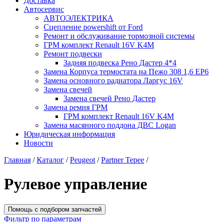
Доставка
Автосервис
АВТОЭЛЕКТРИКА
Сцепление powershift от Ford
Ремонт и обслуживание тормозной системы
ГРМ комплект Renault 16V K4M
Ремонт подвески
Задняя подвеска Рено Дастер 4*4
Замена Корпуса термостата на Пежо 308 1,6 EP6
Замена основного радиатора Ларгус 16V
Замена свечей
Замена свечей Рено Дастер
Замена ремня ГРМ
ГРМ комплект Renault 16V K4M
Замена масянного поддона ДВС Logan
Юридическая информация
Новости
Главная
/
Каталог
/
Peugeot
/
Partner Tepee
/
Рулевое управление
Помощь с подбором запчастей
Фильтр по параметрам