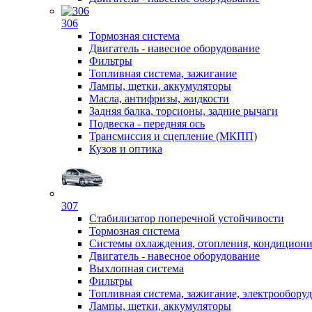
306
Тормозная система
Двигатель - навесное оборудование
Фильтры
Топливная система, зажигание
Лампы, щетки, аккумуляторы
Масла, антифризы, жидкости
Задняя балка, торсионы, задние рычаги
Подвеска - передняя ось
Трансмиссия и сцепление (МКПП)
Кузов и оптика
307
Стабилизатор поперечной устойчивости
Тормозная система
Системы охлаждения, отопления, кондицион
Двигатель - навесное оборудование
Выхлопная система
Фильтры
Топливная система, зажигание, электрообору
Лампы, щетки, аккумуляторы