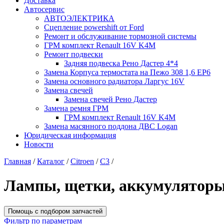
Доставка
Автосервис
АВТОЭЛЕКТРИКА
Сцепление powershift от Ford
Ремонт и обслуживание тормозной системы
ГРМ комплект Renault 16V K4M
Ремонт подвески
Задняя подвеска Рено Дастер 4*4
Замена Корпуса термостата на Пежо 308 1,6 EP6
Замена основного радиатора Ларгус 16V
Замена свечей
Замена свечей Рено Дастер
Замена ремня ГРМ
ГРМ комплект Renault 16V K4M
Замена масянного поддона ДВС Logan
Юридическая информация
Новости
Главная
/
Каталог
/
Citroen
/
C3
/
Лампы, щетки, аккумулятор
Помощь с подбором запчастей
Фильтр по параметрам