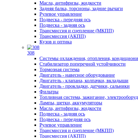
Масла, антифризы, жидкости
Задняя балка, торсионы, задние рычаги
Рулевое управление
Подвеска - передняя ось
Подвеска - задняя ось
Трансмиссия и сцепление (МКПП)
Трансмиссия (АКПП)
Кузов и оптика
308
Системы охлаждения, отопления, кондицион
Стабилизатор поперечной устойчивости
Тормозная система
Двигатель - навесное оборудование
Двигатель - клапана, колпачки, вкладыши
Двигатель - прокладки, датчики, сальники
Фильтры
Топливная система, зажигание, электрообору
Лампы, щетки, аккумуляторы
Масла, антифризы, жидкости
Подвеска - задняя ось
Подвеска - передняя ось
Рулевое управление
Трансмиссия и сцепление (МКПП)
Трансмиссия (АКПП)