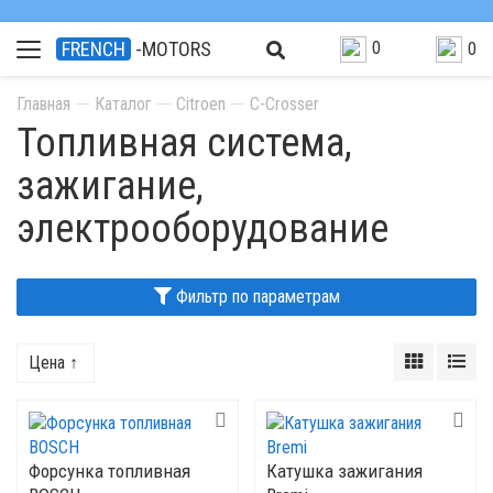
0
FRENCH
-MOTORS
0
Главная
Каталог
Citroen
С-Сrosser
Топливная система,
зажигание,
электрооборудование
Фильтр по параметрам
Цена ↑
Форсунка топливная
Катушка зажигания