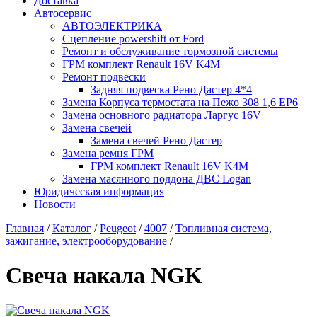
Доставка
Автосервис
АВТОЭЛЕКТРИКА
Сцепление powershift от Ford
Ремонт и обслуживание тормозной системы
ГРМ комплект Renault 16V K4M
Ремонт подвески
Задняя подвеска Рено Дастер 4*4
Замена Корпуса термостата на Пежо 308 1,6 EP6
Замена основного радиатора Ларгус 16V
Замена свечей
Замена свечей Рено Дастер
Замена ремня ГРМ
ГРМ комплект Renault 16V K4M
Замена масянного поддона ДВС Logan
Юридическая информация
Новости
Главная
/
Каталог
/
Peugeot
/
4007
/
Топливная система,
зажигание, электрооборудование
/
Свеча накала NGK