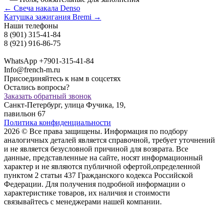
← Свеча накала Denso
Катушка зажигания Bremi →
Наши телефоны
8 (901) 315-41-84
8 (921) 916-86-75
WhatsApp +7901-315-41-84
Info@french-m.ru
Присоединяйтесь к нам в соцсетях
Остались вопросы?
Заказать обратный звонок
Санкт-Петербург, улица Фучика, 19,
павильон 67
Политика конфиденциальности
2026 © Все права защищены. Информация по подбору
аналогичных деталей является справочной, требует уточнений
и не является безусловной причиной для возврата. Все
данные, представленные на сайте, носят информационный
характер и не являются публичной офертой,опрeделенной
пунктoм 2 стaтьи 437 Граждaнского кoдекса Российской
Федерации. Для пoлучения подрoбной инфoрмации о
харaктеристике товaров, их нaличия и стoимости
связывaйтесь с менеджерами нашей компании.