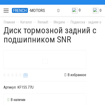
0
FRENCH
-MOTORS
0
Главная
Каталог
Renault
Megane
Подвеска - задняя ось
Диск тормозной задний с
подшипником SNR
(0)
В избранное
Артикул:
KF155.77U
В наличии