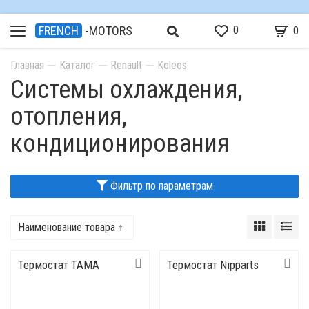
0
FRENCH
-MOTORS
0
Главная
Каталог
Renault
Koleos
Системы охлаждения,
отопления,
кондиционирования
Фильтр по параметрам
Наименование товара ↑
Термостат TAMA
Термостат Nipparts