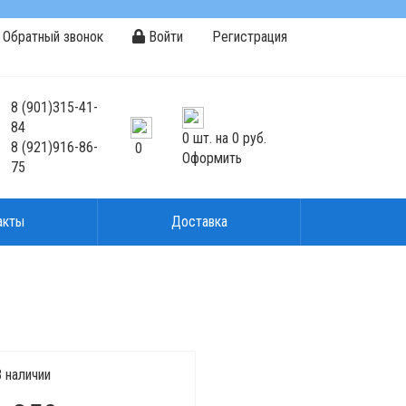
Обратный звонок
Войти
Регистрация
8
(901)
315-41-
84
0
шт. на
0 руб.
8
(921)
916-86-
0
Оформить
75
акты
Доставка
 наличии