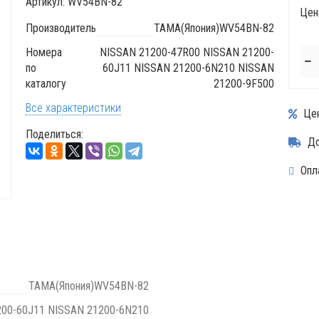
Артикул:
WV54BN-82
Цен
Производитель
TAMA(Япония)WV54BN-82
Номера
NISSAN 21200-47R00 NISSAN 21200-
по
60J11 NISSAN 21200-6N210 NISSAN
каталогу
21200-9F500
Все характеристики
Цен
Поделиться:
До
Опла
TAMA(Япония)WV54BN-82
200-60J11 NISSAN 21200-6N210