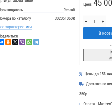
45 0
Артикул:
302051060R
Цена:
Производитель
Renault
омера по каталогу
302051060R
Все характеристики
Поделиться:
К
р
Цены до 15% ниж
Доставка по все
350р
Оплата - MastrerC