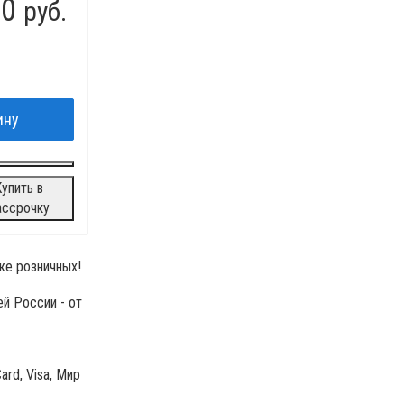
00
руб.
упить в
ассрочку
е розничных!
й России - от
ard, Visa, Мир