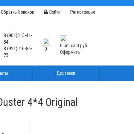
Обратный звонок
Войти
Регистрация
8
(901)
315-41-
84
0
шт. на
0 руб.
8
(921)
916-86-
0
Оформить
75
акты
Доставка
ster 4*4 Original