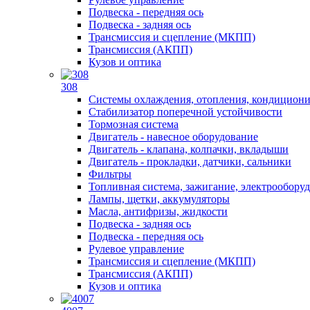
Подвеска - передняя ось
Подвеска - задняя ось
Трансмиссия и сцепление (МКПП)
Трансмиссия (АКПП)
Кузов и оптика
308
Системы охлаждения, отопления, кондицион
Стабилизатор поперечной устойчивости
Тормозная система
Двигатель - навесное оборудование
Двигатель - клапана, колпачки, вкладыши
Двигатель - прокладки, датчики, сальники
Фильтры
Топливная система, зажигание, электрообору
Лампы, щетки, аккумуляторы
Масла, антифризы, жидкости
Подвеска - задняя ось
Подвеска - передняя ось
Рулевое управление
Трансмиссия и сцепление (МКПП)
Трансмиссия (АКПП)
Кузов и оптика