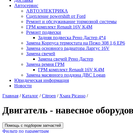
Доставка
Автосервис
АВТОЭЛЕКТРИКА
Сцепление powershift от Ford
Ремонт и обслуживание тормозной системы
ГРМ комплект Renault 16V K4M
Ремонт подвески
Задняя подвеска Рено Дастер 4*4
Замена Корпуса термостата на Пежо 308 1,6 EP6
Замена основного радиатора Ларгус 16V
Замена свечей
Замена свечей Рено Дастер
Замена ремня ГРМ
ГРМ комплект Renault 16V K4M
Замена масянного поддона ДВС Logan
Юридическая информация
Новости
Главная
/
Каталог
/
Citroen
/
Xsara Picasso
/
Двигатель - навесное оборудо
Помощь с подбором запчастей
Фильтр по параметрам