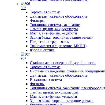
306
Тормозная система
Двигатель - навесное оборудование
Фильтры
Топливная система, зажигание
Лампы, щетки, аккумуляторы
Масла, антифризы, жидкости
Задняя балка, торсионы, задние рычаги
Подвеска - передняя ось
Трансмиссия и сцепление (МКПП)
Кузов и оптика
307
Стабилизатор поперечной устойчивости
Тормозная система
Системы охлаждения, отопления, кондицион
Двигатель - навесное оборудование
Выхлопная система
Фильтры
Топливная система, зажигание, электрообору
Лампы, щетки, аккумуляторы
Масла, антифризы, жидкости
Задняя балка, торсионы, задние рычаги
Рулевое управление