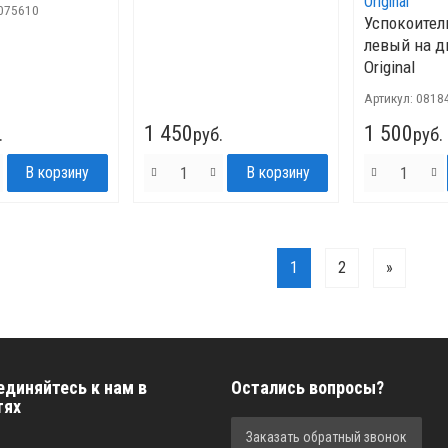
075610
Успокоител
левый на д
Original
Артикул:
0818
1 450
1 500
.
руб.
руб.
1
2
»
единяйтесь к нам в
Остались вопросы?
тях
Заказать обратный звонок