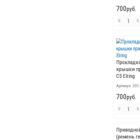
700
руб.
Прокладка
крышки пр
C5 Elring
Артикул:
331
700
руб.
Приводно
(ремень г