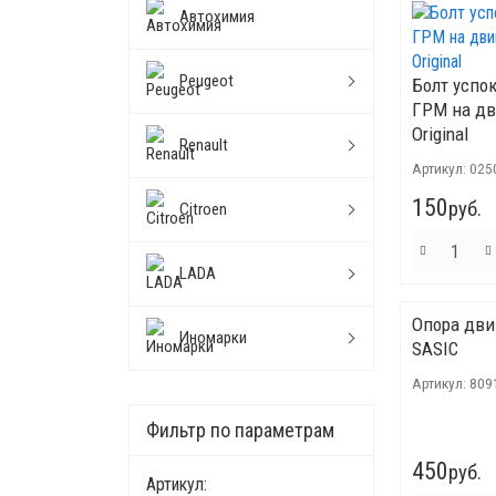
Автохимия
Peugeot
Болт успо
ГРМ на дв
Original
Renault
Артикул:
025
150
руб.
Citroen
LADA
Опора дви
Иномарки
SASIC
Артикул:
809
Фильтр по параметрам
450
руб.
Артикул: