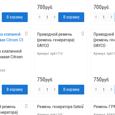
700
700
руб.
руб.
Приводной ремень
Приводной
(ремень генератора)
(ремень ге
DAYCO
DAYCO
 клапанной
Артикул:
6pk1710
Артикул:
6pk1
авая Citroen
.550
750
750
руб.
руб.
й ремень
Ремень генератора Gates
Ремень ГР
енератора)
Артикул:
6pk1745
Артикул:
9484