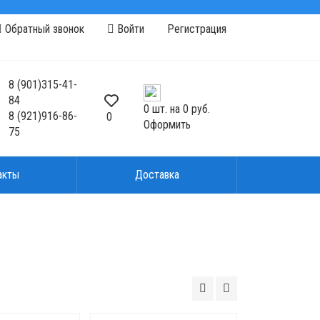
Обратный звонок
Войти
Регистрация
8
(901)
315-41-
84
0
шт. на
0 руб.
8
(921)
916-86-
0
Оформить
75
акты
Доставка