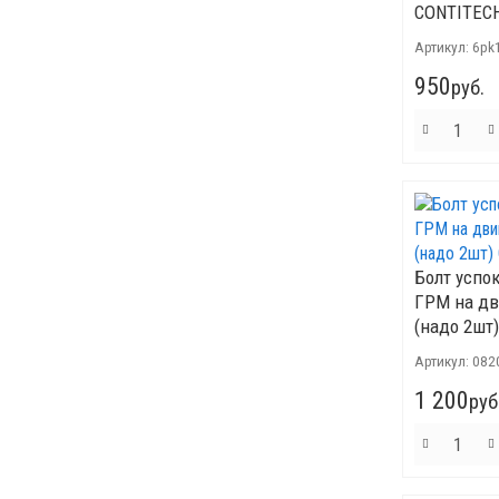
CONTITEC
Артикул:
6pk
950
руб.
Болт успо
ГРМ на дв
(надо 2шт) 
Артикул:
082
1 200
руб