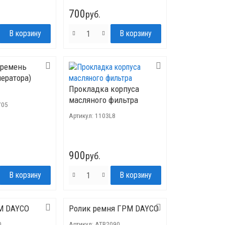
700
руб.
 ремень
нератора)
Прокладка корпуса
масляного фильтра
705
Артикул:
1103L8
900
руб.
М DAYCO
Ролик ремня ГРМ DAYCO
0
Артикул:
ATB2090