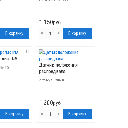
1 150
руб.
олик INA
Датчик положения
26410
распредвала
Артикул:
79040
1 300
руб.