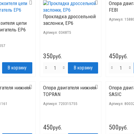
Опора двиг
FEBI
Прокладка дроссельной
Артикул:
1588
коителя цепи
заслонки, EP6
игатель ЕР6
Артикул:
0348T5
057
350
450
руб.
руб.
гателя нижняя
Опора двигателя нижняя
Опора двиг
TOPRAN
SASIC
1161
Артикул:
720315755
Артикул:
8003
450
500
руб.
руб.