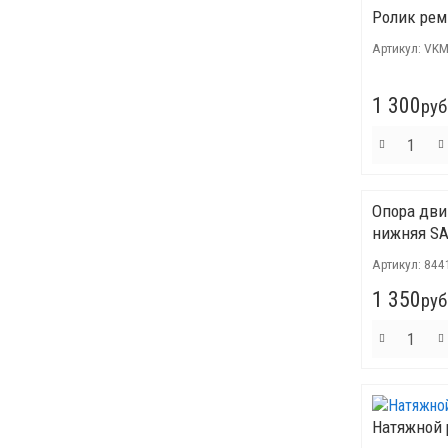
Ролик рем
Артикул:
VKM
1 300
руб
Опора дви
нижняя SA
Артикул:
844
1 350
руб
Натяжной 