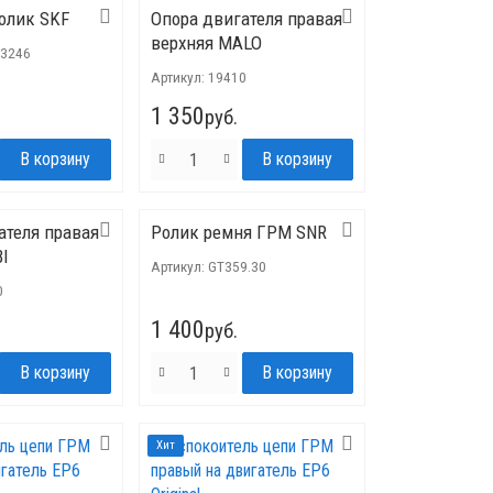
олик SKF
Опора двигателя правая
верхняя MALO
3246
Артикул:
19410
1 350
руб.
ателя правая
Ролик ремня ГРМ SNR
BI
Артикул:
GT359.30
0
1 400
руб.
Хит