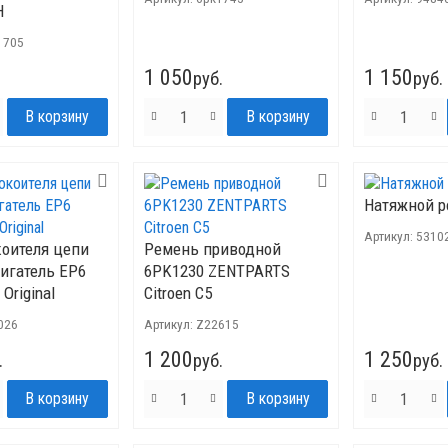
H
1705
1 050
1 150
руб.
руб.
Натяжной р
Артикул:
5310
коителя цепи
Ремень приводной
игатель ЕР6
6PK1230 ZENTPARTS
Original
Citroen C5
026
Артикул:
Z22615
1 200
1 250
.
руб.
руб.