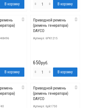
 ремень
Приводной ремень
нератора)
(ремень генератора)
DAYCO
948496
Артикул:
6PK1215
650
руб.
 ремень
Приводной ремень
нератора)
(ремень генератора)
DAYCO
740
Артикул:
6pk1750