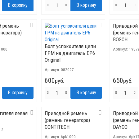
й ремень
Приводной
енератора)
(ремень ге
BOSCH
Болт успокоителя цепи
1000
Артикул:
1987
ГРМ на двигатель ЕР6
Original
Артикул:
082027
600
650
руб.
руб.
гателя левая
Приводной ремень
Приводной
(ремень генератора)
(ремень ге
CONTITECH
DAYCO
13
Артикул:
6pk1000
Артикул:
6pk1