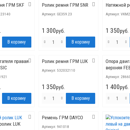
ня ГРМ SKF
Ролик ремня ГРМ SNR
Натяжной р
23140
Артикул:
GE359.23
Артикул:
VKM2
1 300
1 350
.
руб.
руб.
гателя правая
Ролик ремня ГРМ LUK
Опора двиг
SIC
верхняя FE
Артикул:
532032110
1921
Артикул:
2866
1 350
1 400
.
руб.
руб.
Ремень ГРМ DAYCO
ролик LUK
Артикул:
941018