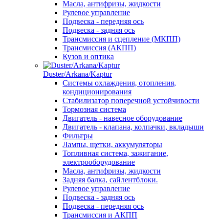
Масла, антифризы, жидкости
Рулевое управление
Подвеска - передняя ось
Подвеска - задняя ось
Трансмиссия и сцепление (МКПП)
Трансмиссия (АКПП)
Кузов и оптика
Duster/Arkana/Kaptur
Системы охлаждения, отопления,
кондиционирования
Стабилизатор поперечной устойчивости
Тормозная система
Двигатель - навесное оборудование
Двигатель - клапана, колпачки, вкладыши
Фильтры
Лампы, щетки, аккумуляторы
Топливная система, зажигание,
электрооборудование
Масла, антифризы, жидкости
Задняя балка, сайлентблоки.
Рулевое управление
Подвеска - задняя ось
Подвеска - передняя ось
Трансмиссия и АКПП