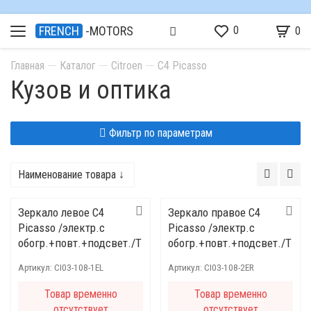
0
FRENCH
-MOTORS
0
Главная
Каталог
Citroen
C4 Picasso
Кузов и оптика
Фильтр по параметрам
Наименование товара ↓
Зеркало левое C4
Зеркало правое C4
Picasso /электр.с
Picasso /электр.с
обогр.+повт.+подсвет./T
обогр.+повт.+подсвет./T
YC 305-0124/8153.H0
YC 305-0123/8153.G9
Артикул:
CI03-108-1EL
Артикул:
CI03-108-2ER
Товар временно
Товар временно
отсутствует
отсутствует