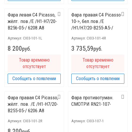
Фара левая C4 Picasso,
Фара правая C4 Picasso
жёлт. пов./E /H1-H7/20-
10->, бел.пов./E
B256-05-/ 6208.A8
/H1/H7/20-B255-A5-/
6206.V1
Артикул:
CI03-101-1L
Артикул:
CI03-101-4R
8 200
3 735,59
руб.
руб.
Товар временно
Товар временно
отсутствует
отсутствует
Сообщить о появлении
Сообщить о появлении
Фара правая C4 Picasso,
Фара противотуман.
жёлт. пов. /E /H1-H7/20-
СМОТРИ RN21-107-
B255-05-/ 6206.A8
Артикул:
CI03-101-2R
Артикул:
CI03-107-1
8 200
руб.