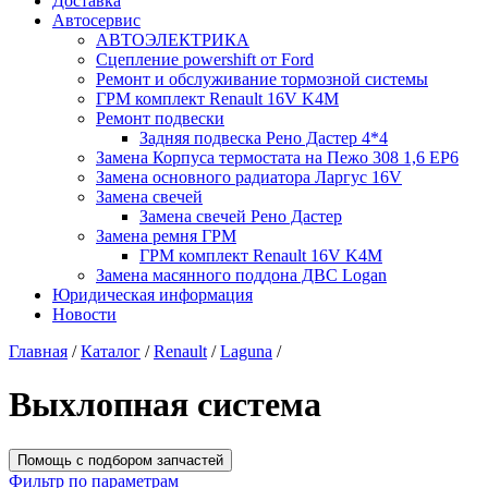
Доставка
Автосервис
АВТОЭЛЕКТРИКА
Сцепление powershift от Ford
Ремонт и обслуживание тормозной системы
ГРМ комплект Renault 16V K4M
Ремонт подвески
Задняя подвеска Рено Дастер 4*4
Замена Корпуса термостата на Пежо 308 1,6 EP6
Замена основного радиатора Ларгус 16V
Замена свечей
Замена свечей Рено Дастер
Замена ремня ГРМ
ГРМ комплект Renault 16V K4M
Замена масянного поддона ДВС Logan
Юридическая информация
Новости
Главная
/
Каталог
/
Renault
/
Laguna
/
Выхлопная система
Помощь с подбором запчастей
Фильтр по параметрам