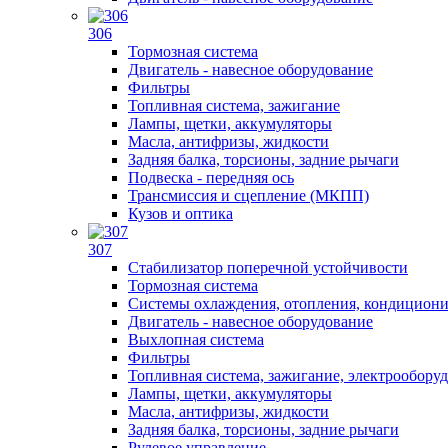
306
Тормозная система
Двигатель - навесное оборудование
Фильтры
Топливная система, зажигание
Лампы, щетки, аккумуляторы
Масла, антифризы, жидкости
Задняя балка, торсионы, задние рычаги
Подвеска - передняя ось
Трансмиссия и сцепление (МКПП)
Кузов и оптика
307
Стабилизатор поперечной устойчивости
Тормозная система
Системы охлаждения, отопления, кондицион
Двигатель - навесное оборудование
Выхлопная система
Фильтры
Топливная система, зажигание, электрообору
Лампы, щетки, аккумуляторы
Масла, антифризы, жидкости
Задняя балка, торсионы, задние рычаги
Рулевое управление