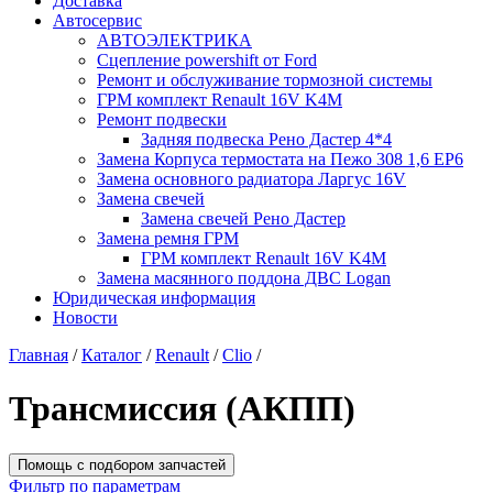
Доставка
Автосервис
АВТОЭЛЕКТРИКА
Сцепление powershift от Ford
Ремонт и обслуживание тормозной системы
ГРМ комплект Renault 16V K4M
Ремонт подвески
Задняя подвеска Рено Дастер 4*4
Замена Корпуса термостата на Пежо 308 1,6 EP6
Замена основного радиатора Ларгус 16V
Замена свечей
Замена свечей Рено Дастер
Замена ремня ГРМ
ГРМ комплект Renault 16V K4M
Замена масянного поддона ДВС Logan
Юридическая информация
Новости
Главная
/
Каталог
/
Renault
/
Clio
/
Трансмиссия (АКПП)
Помощь с подбором запчастей
Фильтр по параметрам