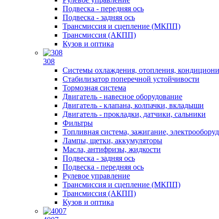
Подвеска - передняя ось
Подвеска - задняя ось
Трансмиссия и сцепление (МКПП)
Трансмиссия (АКПП)
Кузов и оптика
308
Системы охлаждения, отопления, кондицион
Стабилизатор поперечной устойчивости
Тормозная система
Двигатель - навесное оборудование
Двигатель - клапана, колпачки, вкладыши
Двигатель - прокладки, датчики, сальники
Фильтры
Топливная система, зажигание, электрообору
Лампы, щетки, аккумуляторы
Масла, антифризы, жидкости
Подвеска - задняя ось
Подвеска - передняя ось
Рулевое управление
Трансмиссия и сцепление (МКПП)
Трансмиссия (АКПП)
Кузов и оптика