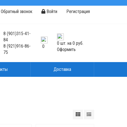
Обратный звонок
Войти
Регистрация
8
(901)
315-41-
84
0
шт. на
0 руб.
8
(921)
916-86-
0
Оформить
75
акты
Доставка