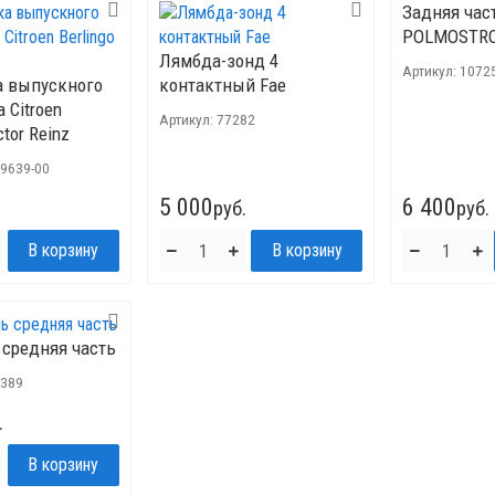
Задняя час
POLMOSTR
Лямбда-зонд 4
Артикул:
1072
 выпускного
контактный Fae
 Citroen
Артикул:
77282
ctor Reinz
39639-00
5 000
6 400
руб.
руб.
 средняя часть
-389
.