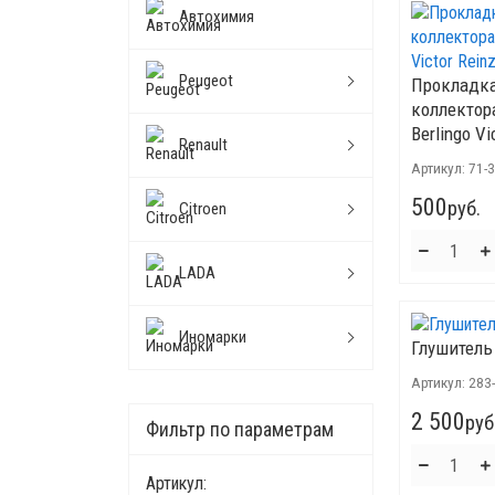
Автохимия
Peugeot
Прокладка
коллектора
Berlingo Vi
Renault
Артикул:
71-
500
руб.
Citroen
LADA
Иномарки
Глушитель
Артикул:
283
2 500
руб
Фильтр по параметрам
Артикул: