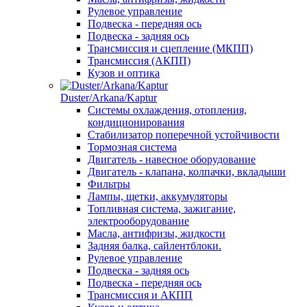
Рулевое управление
Подвеска - передняя ось
Подвеска - задняя ось
Трансмиссия и сцепление (МКПП)
Трансмиссия (АКПП)
Кузов и оптика
Duster/Arkana/Kaptur
Системы охлаждения, отопления,
кондиционирования
Стабилизатор поперечной устойчивости
Тормозная система
Двигатель - навесное оборудование
Двигатель - клапана, колпачки, вкладыши
Фильтры
Лампы, щетки, аккумуляторы
Топливная система, зажигание,
электрооборудование
Масла, антифризы, жидкости
Задняя балка, сайлентблоки.
Рулевое управление
Подвеска - задняя ось
Подвеска - передняя ось
Трансмиссия и АКПП