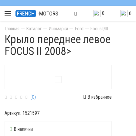
0
FRENCH
-MOTORS
0
Главная
Каталог
Иномарки
Ford
Focusll/lll
Крыло переднее левое
FOCUS II 2008>
(0)
В избранное
Артикул:
1521597
В наличии