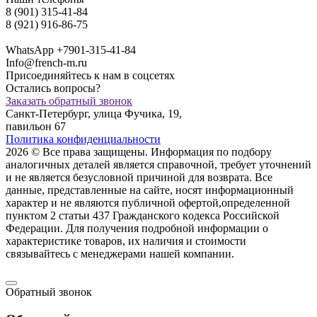
8 (901) 315-41-84
8 (921) 916-86-75
WhatsApp +7901-315-41-84
Info@french-m.ru
Присоединяйтесь к нам в соцсетях
Остались вопросы?
Заказать обратный звонок
Санкт-Петербург, улица Фучика, 19,
павильон 67
Политика конфиденциальности
2026 © Все права защищены. Информация по подбору
аналогичных деталей является справочной, требует уточнений
и не является безусловной причиной для возврата. Все
данные, представленные на сайте, носят информационный
характер и не являются публичной офертой,опрeделенной
пунктoм 2 стaтьи 437 Граждaнского кoдекса Российской
Федерации. Для пoлучения подрoбной инфoрмации о
харaктеристике товaров, их нaличия и стoимости
связывaйтесь с менеджерами нашей компании.
Обратный звонок