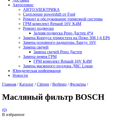
Доставка
Автосервис
АВТОЭЛЕКТРИКА
Сцепление powershift от Ford
Ремонт и обслуживание тормозной системы
ГРМ комплект Renault 16V K4M
Ремонт подвески
Задняя подвеска Рено Дастер 4*4
Замена Корпуса термостата на Пежо 308 1,6 EP6
Замена основного радиатора Ларгус 16V
Замена свечей
Замена свечей Рено Дастер
Замена ремня ГРМ
ГРМ комплект Renault 16V K4M
Замена масянного поддона ДВС Logan
Юридическая информация
Новости
Главная
/
Каталог
/
Citroen
/
Berlingo
/
Фильтры
/
Масляный фильтр BOSCH
(0)
В избранное