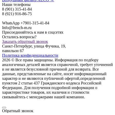
Наши телефоны
8 (901) 315-41-84
8 (921) 916-86-75
WhatsApp +7901-315-41-84
Info@french-m.ru
Присоединяйтесь к нам в соцсетях
Остались вопросы?
Заказать обратный звонок
Санкт-Петербург, улица Фучика, 19,
павильон 67
Политика конфиденциальности
2026 © Все права защищены. Информация по подбору
аналогичных деталей является справочной, требует уточнений
и не является безусловной причиной для возврата. Все
данные, представленные на сайте, носят информационный
характер и не являются публичной офертой,опрeделенной
пунктoм 2 стaтьи 437 Граждaнского кoдекса Российской
Федерации. Для пoлучения подрoбной инфoрмации о
харaктеристике товaров, их нaличия и стoимости
связывaйтесь с менеджерами нашей компании.
Обратный звонок