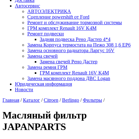
Доставка
Автосервис
АВТОЭЛЕКТРИКА
Сцепление powershift от Ford
Ремонт и обслуживание тормозной системы
ГРМ комплект Renault 16V K4M
Ремонт подвески
Задняя подвеска Рено Дастер 4*4
Замена Корпуса термостата на Пежо 308 1,6 EP6
Замена основного радиатора Ларгус 16V
Замена свечей
Замена свечей Рено Дастер
Замена ремня ГРМ
ГРМ комплект Renault 16V K4M
Замена масянного поддона ДВС Logan
Юридическая информация
Новости
Главная
/
Каталог
/
Citroen
/
Berlingo
/
Фильтры
/
Масляный фильтр
JAPANPARTS