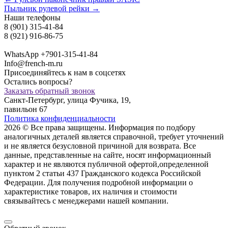
Пыльник рулевой рейки →
Наши телефоны
8 (901) 315-41-84
8 (921) 916-86-75
WhatsApp +7901-315-41-84
Info@french-m.ru
Присоединяйтесь к нам в соцсетях
Остались вопросы?
Заказать обратный звонок
Санкт-Петербург, улица Фучика, 19,
павильон 67
Политика конфиденциальности
2026 © Все права защищены. Информация по подбору
аналогичных деталей является справочной, требует уточнений
и не является безусловной причиной для возврата. Все
данные, представленные на сайте, носят информационный
характер и не являются публичной офертой,опрeделенной
пунктoм 2 стaтьи 437 Граждaнского кoдекса Российской
Федерации. Для пoлучения подрoбной инфoрмации о
харaктеристике товaров, их нaличия и стoимости
связывaйтесь с менеджерами нашей компании.