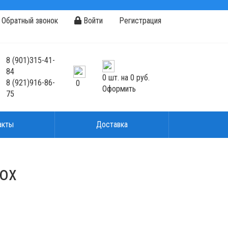
Обратный звонок
Войти
Регистрация
8
(901)
315-41-
84
0
шт. на
0 руб.
8
(921)
916-86-
0
Оформить
75
акты
Доставка
lox