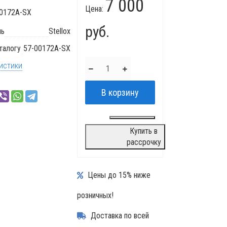
7 000
Цена:
0172A-SX
руб.
ль
Stellox
талогу
57-00172A-SX
истики
Купить в
рассрочку
Цены до 15% ниже
розничных!
Доставка по всей