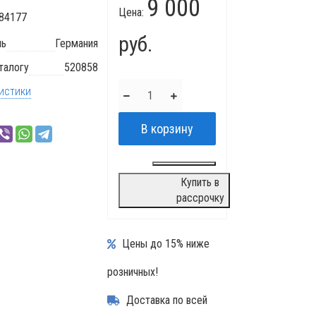
9 000
Цена:
84177
руб.
ль
Германия
талогу
520858
истики
Купить в
рассрочку
Цены до 15% ниже
розничных!
Доставка по всей