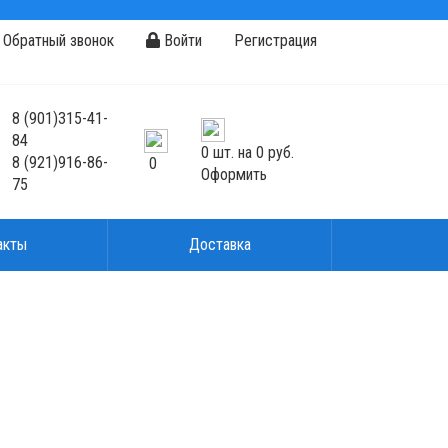
Обратный звонок
Войти
Регистрация
8
(901)
315-41-
84
0
шт. на
0 руб.
8
(921)
916-86-
0
Оформить
75
акты
Доставка