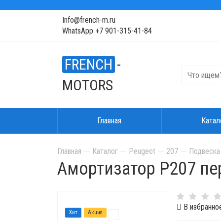
Info@french-m.ru
WhatsApp +7 901-315-41-84
FRENCH
-
MOTORS
Главная
Катал
Главная
Каталог
Peugeot
207
Подвеска 
Амортизатор P207 п
В избранно
Хит
Акция