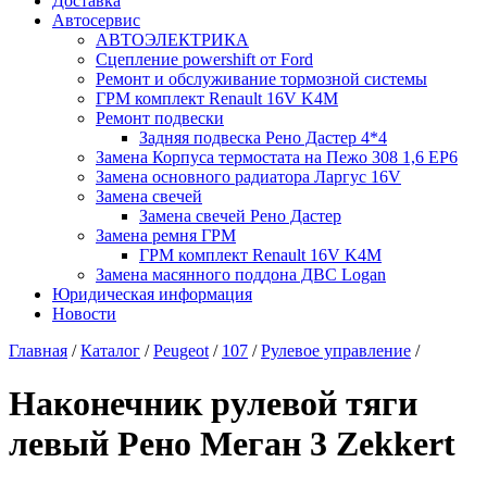
Доставка
Автосервис
АВТОЭЛЕКТРИКА
Сцепление powershift от Ford
Ремонт и обслуживание тормозной системы
ГРМ комплект Renault 16V K4M
Ремонт подвески
Задняя подвеска Рено Дастер 4*4
Замена Корпуса термостата на Пежо 308 1,6 EP6
Замена основного радиатора Ларгус 16V
Замена свечей
Замена свечей Рено Дастер
Замена ремня ГРМ
ГРМ комплект Renault 16V K4M
Замена масянного поддона ДВС Logan
Юридическая информация
Новости
Главная
/
Каталог
/
Peugeot
/
107
/
Рулевое управление
/
Наконечник рулевой тяги
левый Рено Меган 3 Zekkert