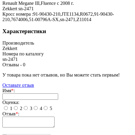
Renault Megane III,Fluence с 2008 г.
Zekkert sn-2471
Кросс номера :91-90430-210,JTE1134,R0672,91-90430-
210,7674006,51-00796A-SX,sn-2471,Z11014
Характеристики
Производитель
Zekkert
Номера по каталогу
sn-2471
Отзывы -
0
У товара пока нет отзывов, но Вы можете стать первым!
Оставьте отзыв
Имя
*
:
Оценка:
1
2
3
4
5
Отзыв
*
: