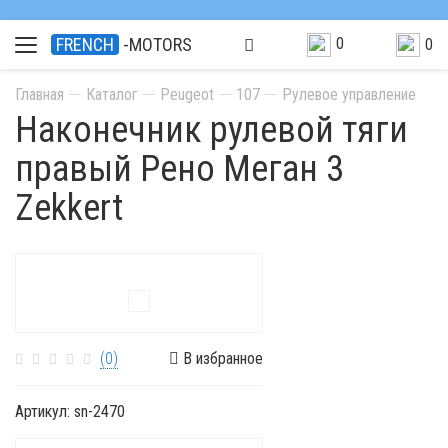
0
FRENCH
-MOTORS
0
Главная
Каталог
Peugeot
107
Рулевое управление
Наконечник рулевой тяги
правый Рено Меган 3
Zekkert
(0)
В избранное
Артикул:
sn-2470