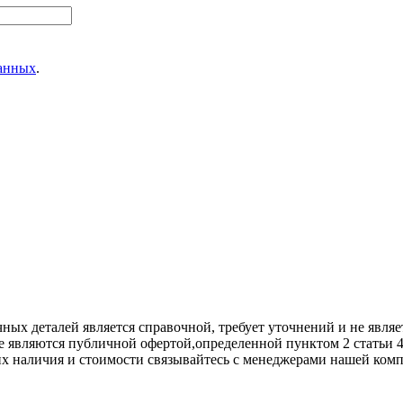
данных
.
х деталей является справочной, требует уточнений и не являет
е являются публичной офертой,опрeделенной пунктoм 2 стaтьи 
их нaличия и стoимости связывaйтесь с менеджерами нашей ком