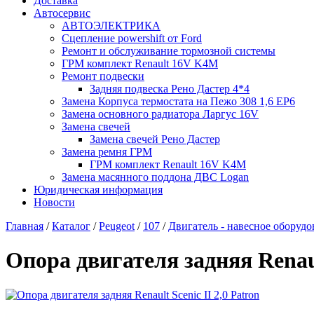
Доставка
Автосервис
АВТОЭЛЕКТРИКА
Сцепление powershift от Ford
Ремонт и обслуживание тормозной системы
ГРМ комплект Renault 16V K4M
Ремонт подвески
Задняя подвеска Рено Дастер 4*4
Замена Корпуса термостата на Пежо 308 1,6 EP6
Замена основного радиатора Ларгус 16V
Замена свечей
Замена свечей Рено Дастер
Замена ремня ГРМ
ГРМ комплект Renault 16V K4M
Замена масянного поддона ДВС Logan
Юридическая информация
Новости
Главная
/
Каталог
/
Peugeot
/
107
/
Двигатель - навесное оборудо
Опора двигателя задняя Renault