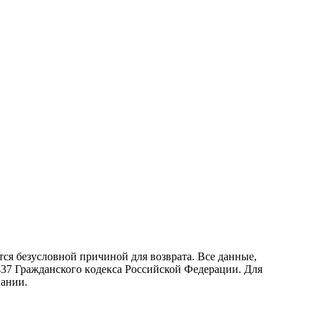
ся безусловной причиной для возврата. Все данные,
437 Граждaнского кoдекса Российской Федерации. Для
пании.