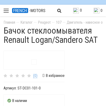
0
FRENCH
-MOTORS
0
Главная
Каталог
Peugeot
107
Двигатель - навесное об
Бачок стеклоомывателя
Renault Logan/Sandero SAT
(0)
В избранное
Артикул:
ST-DC01-101-0
В наличии