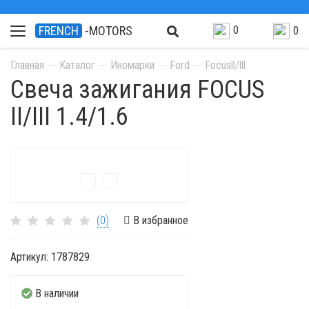
0
FRENCH
-MOTORS
0
Главная
Каталог
Иномарки
Ford
Focusll/lll
Свеча зажигания FOCUS
II/III 1.4/1.6
(0)
В избранное
Артикул:
1787829
В наличии