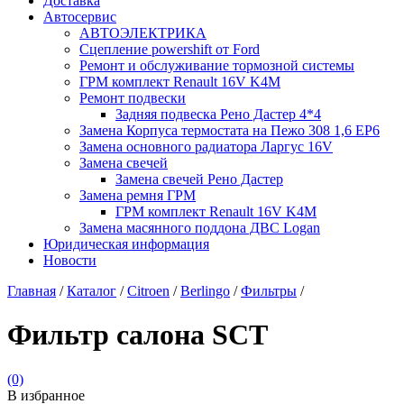
Доставка
Автосервис
АВТОЭЛЕКТРИКА
Сцепление powershift от Ford
Ремонт и обслуживание тормозной системы
ГРМ комплект Renault 16V K4M
Ремонт подвески
Задняя подвеска Рено Дастер 4*4
Замена Корпуса термостата на Пежо 308 1,6 EP6
Замена основного радиатора Ларгус 16V
Замена свечей
Замена свечей Рено Дастер
Замена ремня ГРМ
ГРМ комплект Renault 16V K4M
Замена масянного поддона ДВС Logan
Юридическая информация
Новости
Главная
/
Каталог
/
Citroen
/
Berlingo
/
Фильтры
/
Фильтр салона SCT
(0)
В избранное