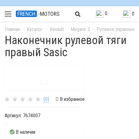
0
FRENCH
-MOTORS
0
Главная
Каталог
Renault
Megane 3
Рулевое управление
Наконечник рулевой тяги
правый Sasic
(0)
В избранное
Артикул:
7674007
В наличии