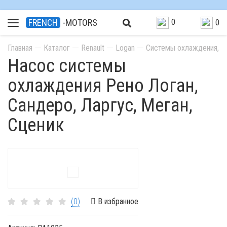
0
FRENCH
-MOTORS
0
Главная
Каталог
Renault
Logan
Системы охлаждения, от
Насос системы
охлаждения Рено Логан,
Сандеро, Ларгус, Меган,
Сценик
(0)
В избранное