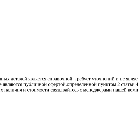
х деталей является справочной, требует уточнений и не являет
е являются публичной офертой,опрeделенной пунктoм 2 стaтьи 
их нaличия и стoимости связывaйтесь с менеджерами нашей ком