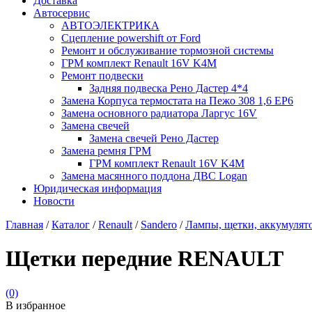
Доставка
Автосервис
АВТОЭЛЕКТРИКА
Сцепление powershift от Ford
Ремонт и обслуживание тормозной системы
ГРМ комплект Renault 16V K4M
Ремонт подвески
Задняя подвеска Рено Дастер 4*4
Замена Корпуса термостата на Пежо 308 1,6 EP6
Замена основного радиатора Ларгус 16V
Замена свечей
Замена свечей Рено Дастер
Замена ремня ГРМ
ГРМ комплект Renault 16V K4M
Замена масянного поддона ДВС Logan
Юридическая информация
Новости
Главная
/
Каталог
/
Renault
/
Sandero
/
Лампы, щетки, аккумулят
Щетки передние RENAULT
(0)
В избранное