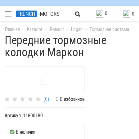
0
FRENCH
-MOTORS
0
Главная
Каталог
Renault
Logan
Тормозная система
Передние тормозные
колодки Маркон
(0)
В избранное
Артикул:
11800180
В наличии