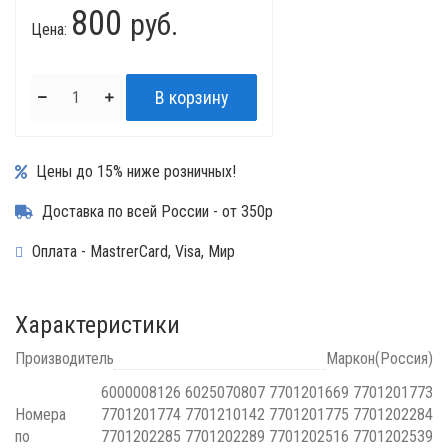
800
руб.
Цена:
Цены до 15% ниже розничных!
Доставка по всей России - от 350р
Оплата - MastrerCard, Visa, Мир
Характеристики
Производитель
Маркон(Россия)
6000008126 6025070807 7701201669 7701201773
Номера
7701201774 7701210142 7701201775 7701202284
по
7701202285 7701202289 7701202516 7701202539