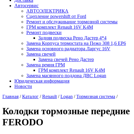
Доставка
Автосервис
АВТОЭЛЕКТРИКА
Сцепление powershift от Ford
Ремонт и обслуживание тормозной системы
ГРМ комплект Renault 16V K4M
Ремонт подвески
Задняя подвеска Рено Дастер 4*4
Замена Корпуса термостата на Пежо 308 1,6 EP6
Замена основного радиатора Ларгус 16V
Замена свечей
Замена свечей Рено Дастер
Замена ремня ГРМ
ГРМ комплект Renault 16V K4M
Замена масянного поддона ДВС Logan
Юридическая информация
Новости
Главная
/
Каталог
/
Renault
/
Logan
/
Тормозная система
/
Колодки тормозные передние
FERODO