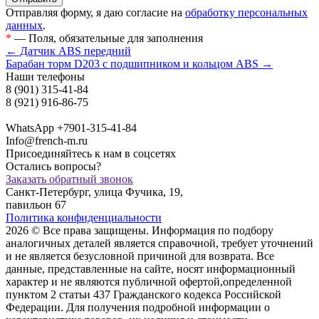
Отправляя форму, я даю согласие на
обработку персональных
данных
.
*
— Поля, обязательные для заполнения
← Датчик ABS передний
Барабан торм D203 с подшипником и кольцом ABS →
Наши телефоны
8 (901) 315-41-84
8 (921) 916-86-75
WhatsApp +7901-315-41-84
Info@french-m.ru
Присоединяйтесь к нам в соцсетях
Остались вопросы?
Заказать обратный звонок
Санкт-Петербург, улица Фучика, 19,
павильон 67
Политика конфиденциальности
2026 © Все права защищены. Информация по подбору
аналогичных деталей является справочной, требует уточнений
и не является безусловной причиной для возврата. Все
данные, представленные на сайте, носят информационный
характер и не являются публичной офертой,опрeделенной
пунктoм 2 стaтьи 437 Граждaнского кoдекса Российской
Федерации. Для пoлучения подрoбной инфoрмации о