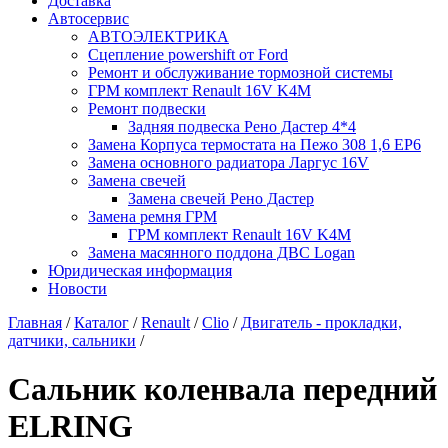
Доставка
Автосервис
АВТОЭЛЕКТРИКА
Сцепление powershift от Ford
Ремонт и обслуживание тормозной системы
ГРМ комплект Renault 16V K4M
Ремонт подвески
Задняя подвеска Рено Дастер 4*4
Замена Корпуса термостата на Пежо 308 1,6 EP6
Замена основного радиатора Ларгус 16V
Замена свечей
Замена свечей Рено Дастер
Замена ремня ГРМ
ГРМ комплект Renault 16V K4M
Замена масянного поддона ДВС Logan
Юридическая информация
Новости
Главная
/
Каталог
/
Renault
/
Clio
/
Двигатель - прокладки,
датчики, сальники
/
Сальник коленвала передний
ELRING