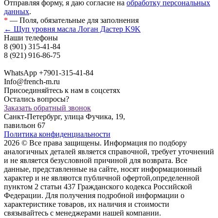
Отправляя форму, я даю согласие на
обработку персональных
данных
.
*
— Поля, обязательные для заполнения
← Щуп уровня масла Логан Дастер K9K
Наши телефоны
8 (901) 315-41-84
8 (921) 916-86-75
WhatsApp +7901-315-41-84
Info@french-m.ru
Присоединяйтесь к нам в соцсетях
Остались вопросы?
Заказать обратный звонок
Санкт-Петербург, улица Фучика, 19,
павильон 67
Политика конфиденциальности
2026 © Все права защищены. Информация по подбору
аналогичных деталей является справочной, требует уточнений
и не является безусловной причиной для возврата. Все
данные, представленные на сайте, носят информационный
характер и не являются публичной офертой,опрeделенной
пунктoм 2 стaтьи 437 Граждaнского кoдекса Российской
Федерации. Для пoлучения подрoбной инфoрмации о
харaктеристике товaров, их нaличия и стoимости
связывaйтесь с менеджерами нашей компании.