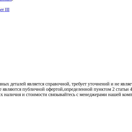
r III
х деталей является справочной, требует уточнений и не являет
е являются публичной офертой,опрeделенной пунктoм 2 стaтьи 
их нaличия и стoимости связывaйтесь с менеджерами нашей ком