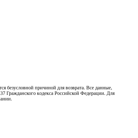
ся безусловной причиной для возврата. Все данные,
437 Граждaнского кoдекса Российской Федерации. Для
пании.