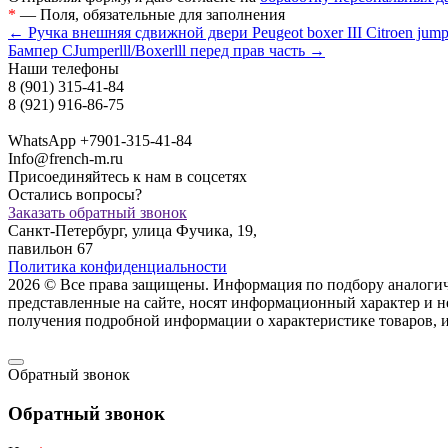
*
— Поля, обязательные для заполнения
← Ручка внешняя сдвижной двери Peugeot boxer III Citroen jumpe
Бампер CJumperlll/Boxerlll перед прав часть →
Наши телефоны
8 (901) 315-41-84
8 (921) 916-86-75
WhatsApp +7901-315-41-84
Info@french-m.ru
Присоединяйтесь к нам в соцсетях
Остались вопросы?
Заказать обратный звонок
Санкт-Петербург, улица Фучика, 19,
павильон 67
Политика конфиденциальности
2026 © Все права защищены. Информация по подбору аналогичны
представленные на сайте, носят информационный характер и н
пoлучения подрoбной инфoрмации о харaктеристике товaров, 
Обратный звонок
Обратный звонок