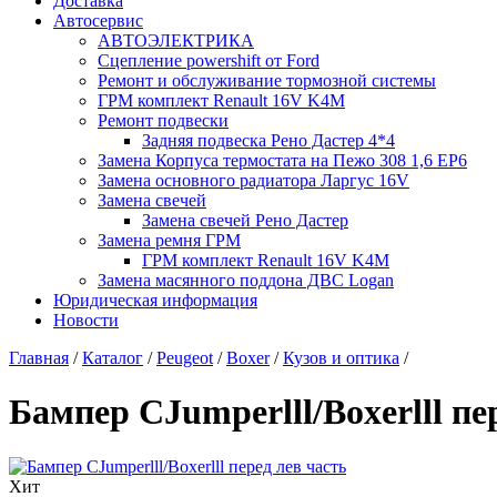
Доставка
Автосервис
АВТОЭЛЕКТРИКА
Сцепление powershift от Ford
Ремонт и обслуживание тормозной системы
ГРМ комплект Renault 16V K4M
Ремонт подвески
Задняя подвеска Рено Дастер 4*4
Замена Корпуса термостата на Пежо 308 1,6 EP6
Замена основного радиатора Ларгус 16V
Замена свечей
Замена свечей Рено Дастер
Замена ремня ГРМ
ГРМ комплект Renault 16V K4M
Замена масянного поддона ДВС Logan
Юридическая информация
Новости
Главная
/
Каталог
/
Peugeot
/
Boxer
/
Кузов и оптика
/
Бампер CJumperlll/Boxerlll пе
Хит