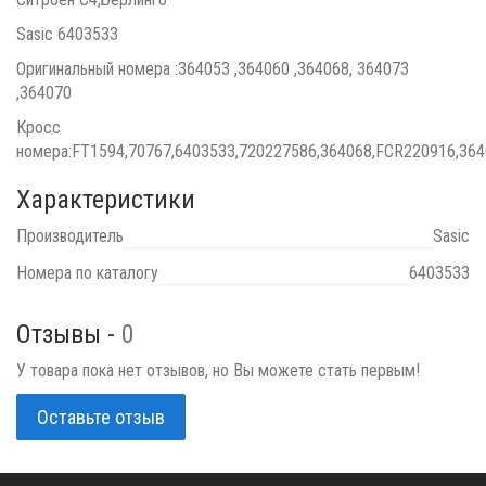
Sasic 6403533
Оригинальный номера :364053 ,364060 ,364068, 364073
,364070
Кросс
номера:FT1594,70767,6403533,720227586,364068,FCR220916,36
Характеристики
Производитель
Sasic
Номера по каталогу
6403533
Отзывы -
0
У товара пока нет отзывов, но Вы можете стать первым!
Оставьте отзыв