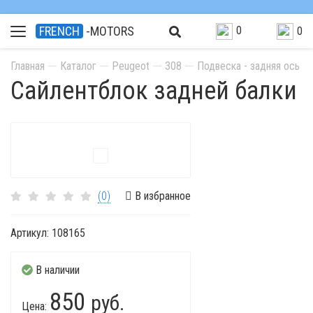
0
FRENCH
-MOTORS
0
Главная
Каталог
Peugeot
308
Подвеска - задняя ось
Сайлентблок задней балки
(0)
В избранное
Артикул:
108165
В наличии
850
руб.
Цена: