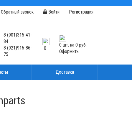
Обратный звонок
Войти
Регистрация
8
(901)
315-41-
84
0
шт. на
0 руб.
8
(921)
916-86-
0
Оформить
75
акты
Доставка
nparts