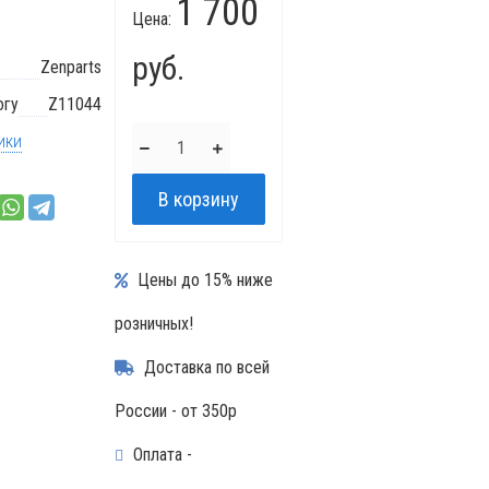
1 700
Цена:
руб.
Zenparts
огу
Z11044
ики
Цены до 15% ниже
розничных!
Доставка по всей
России - от 350р
Оплата -