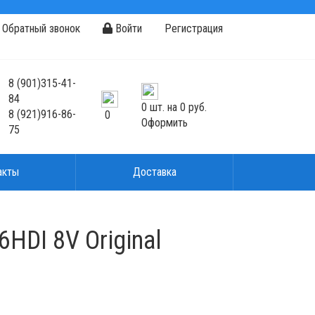
Обратный звонок
Войти
Регистрация
8
(901)
315-41-
84
0
шт. на
0 руб.
8
(921)
916-86-
0
Оформить
75
акты
Доставка
HDI 8V Original