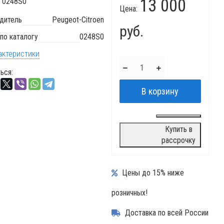
13 000
:
0248S0
Цена:
дитель
Peugeot-Citroen
руб.
по каталогу
0248S0
актеристики
ься:
Купить в
рассрочку
Цены до 15% ниже
розничных!
Доставка по всей России