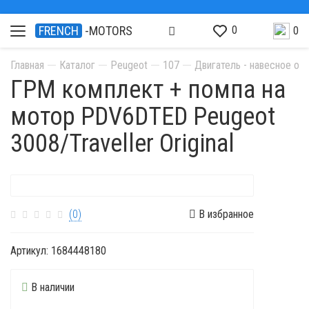
0
FRENCH
-MOTORS
0
Главная
Каталог
Peugeot
107
Двигатель - навесное об
ГРМ комплект + помпа на
мотор PDV6DTED Peugeot
3008/Traveller Original
(0)
В избранное
Артикул:
1684448180
В наличии