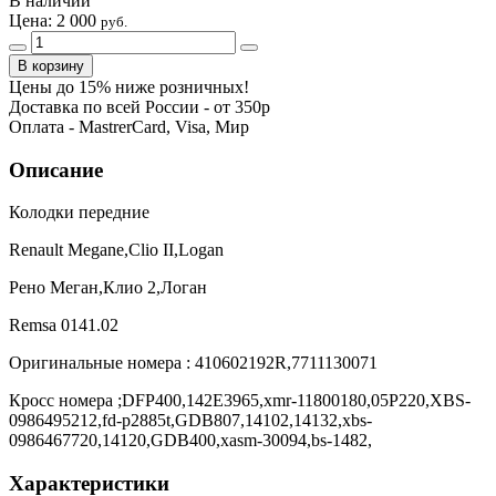
В наличии
Цена:
2 000
руб.
Цены до 15% ниже розничных!
Доставка по всей России - от 350р
Оплата - MastrerCard, Visa, Мир
Описание
Колодки передние
Renault Megane,Clio II,Logan
Рено Меган,Клио 2,Логан
Remsa 0141.02
Оригинальные номера : 410602192R,7711130071
Кросс номера ;DFP400,142E3965,xmr-11800180,05P220,XBS-
0986495212,fd-p2885t,GDB807,14102,14132,xbs-
0986467720,14120,GDB400,xasm-30094,bs-1482,
Характеристики