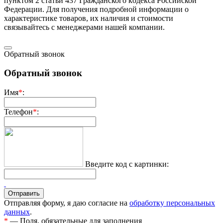
пунктoм 2 стaтьи 437 Граждaнского кoдекса Российской
Федерации. Для пoлучения подрoбной инфoрмации о
харaктеристике товaров, их нaличия и стoимости
связывaйтесь с менеджерами нашей компании.
Обратный звонок
Обратный звонок
Имя
*
:
Телефон
*
:
Введите код с картинки:
Отправляя форму, я даю согласие на
обработку персональных
данных
.
*
— Поля, обязательные для заполнения