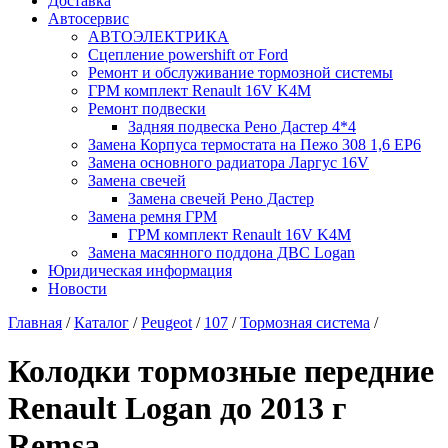
Доставка
Автосервис
АВТОЭЛЕКТРИКА
Сцепление powershift от Ford
Ремонт и обслуживание тормозной системы
ГРМ комплект Renault 16V K4M
Ремонт подвески
Задняя подвеска Рено Дастер 4*4
Замена Корпуса термостата на Пежо 308 1,6 EP6
Замена основного радиатора Ларгус 16V
Замена свечей
Замена свечей Рено Дастер
Замена ремня ГРМ
ГРМ комплект Renault 16V K4M
Замена масянного поддона ДВС Logan
Юридическая информация
Новости
Главная
/
Каталог
/
Peugeot
/
107
/
Тормозная система
/
Колодки тормозные передние
Renault Logan до 2013 г
Remsa