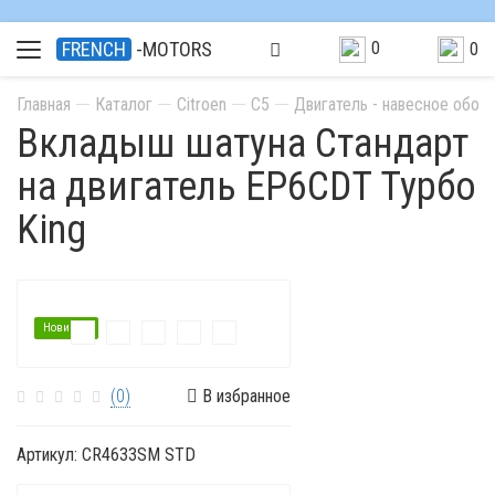
0
FRENCH
-MOTORS
0
Главная
Каталог
Citroen
C5
Двигатель - навесное обор
Вкладыш шатуна Стандарт
на двигатель EP6CDT Турбо
King
Новинка
(0)
В избранное
Артикул:
CR4633SM STD