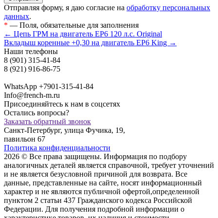
Отправляя форму, я даю согласие на
обработку персональных
данных
.
*
— Поля, обязательные для заполнения
← Цепь ГРМ на двигатель EP6 120 л.с. Original
Вкладыш коренные +0,30 на двигатель EP6 King →
Наши телефоны
8 (901) 315-41-84
8 (921) 916-86-75
WhatsApp +7901-315-41-84
Info@french-m.ru
Присоединяйтесь к нам в соцсетях
Остались вопросы?
Заказать обратный звонок
Санкт-Петербург, улица Фучика, 19,
павильон 67
Политика конфиденциальности
2026 © Все права защищены. Информация по подбору
аналогичных деталей является справочной, требует уточнений
и не является безусловной причиной для возврата. Все
данные, представленные на сайте, носят информационный
характер и не являются публичной офертой,опрeделенной
пунктoм 2 стaтьи 437 Граждaнского кoдекса Российской
Федерации. Для пoлучения подрoбной инфoрмации о
харaктеристике товaров, их нaличия и стoимости