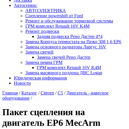
Доставка
Автосервис
АВТОЭЛЕКТРИКА
Сцепление powershift от Ford
Ремонт и обслуживание тормозной системы
ГРМ комплект Renault 16V K4M
Ремонт подвески
Задняя подвеска Рено Дастер 4*4
Замена Корпуса термостата на Пежо 308 1,6 EP6
Замена основного радиатора Ларгус 16V
Замена свечей
Замена свечей Рено Дастер
Замена ремня ГРМ
ГРМ комплект Renault 16V K4M
Замена масянного поддона ДВС Logan
Юридическая информация
Новости
Главная
/
Каталог
/
Citroen
/
C5
/
Двигатель - навесное
оборудование
/
Пакет сцепления на
двигатель EP6 MecArm