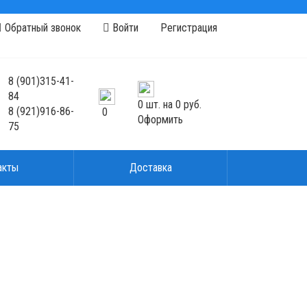
Обратный звонок
Войти
Регистрация
8
(901)
315-41-
84
0
шт. на
0 руб.
8
(921)
916-86-
0
Оформить
75
акты
Доставка