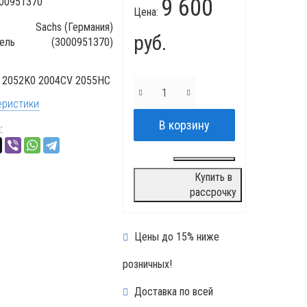
9 600
00951370
Цена:
Sachs (Германия)
руб.
ель
(3000951370)
2052K0 2004CV 2055HC
еристики
:
Купить в
рассрочку
Цены до 15% ниже
розничных!
Доставка по всей