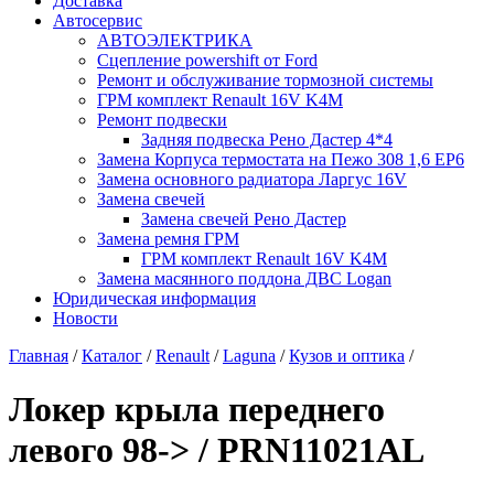
Доставка
Автосервис
АВТОЭЛЕКТРИКА
Сцепление powershift от Ford
Ремонт и обслуживание тормозной системы
ГРМ комплект Renault 16V K4M
Ремонт подвески
Задняя подвеска Рено Дастер 4*4
Замена Корпуса термостата на Пежо 308 1,6 EP6
Замена основного радиатора Ларгус 16V
Замена свечей
Замена свечей Рено Дастер
Замена ремня ГРМ
ГРМ комплект Renault 16V K4M
Замена масянного поддона ДВС Logan
Юридическая информация
Новости
Главная
/
Каталог
/
Renault
/
Laguna
/
Кузов и оптика
/
Локер крыла переднего
левого 98-> / PRN11021AL