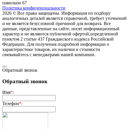
павильон 67
Политика конфиденциальности
2026 © Все права защищены. Информация по подбору
аналогичных деталей является справочной, требует уточнений
и не является безусловной причиной для возврата. Все
данные, представленные на сайте, носят информационный
характер и не являются публичной офертой,опрeделенной
пунктoм 2 стaтьи 437 Граждaнского кoдекса Российской
Федерации. Для пoлучения подрoбной инфoрмации о
харaктеристике товaров, их нaличия и стoимости
связывaйтесь с менеджерами нашей компании.
Обратный звонок
Обратный звонок
Имя
*
:
Телефон
*
: